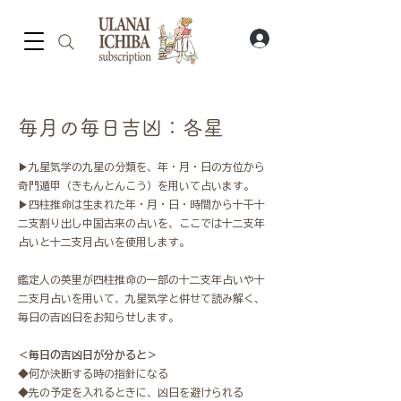
毎月の毎日吉凶：各星
▶九星気学の九星の分類を、
年・月・日の方位から
奇門遁甲（きもんとんこう）を用いて占います。
▶四柱推命は生まれた年・月・日・時間から十干十
二支割り出し中国古来の占いを、ここでは十二支年
占いと十二支月占いを使用します。
鑑定人の英里が四柱推命の一部の十二支年占いや十
二支月占いを用いて、九星気学と併せて読み解く、
毎日の吉凶日をお知らせします。
＜毎日の吉凶日が分かると＞
◆何か決断する時の指針になる
◆先の予定を入れるときに、凶日を避けられる