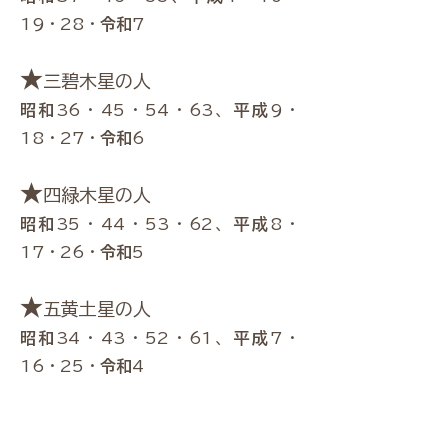
19・28・
令和
7
★
三碧木星の人
昭和
36・45・54・63、
平成
9・
18・27・
令和
6
★
四緑木星の人
昭和
35・44・53・62、
平成
8・
17・26・
令和
5
★
五黄土星の人
昭和
34・43・52・61、
平成
7・
16・25・
令和
4
★
六白金星の人