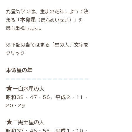
九星気学では、生まれた年によって決
本命星
まる「
（ほんめいせい）」を
最も重視します。
​※下記の当てはまる「星の人」文字を
クリック
本命星の年
★
一白水星の人
昭和
38・47・56、
平成
2・11・
20・29
★
二黒土星の人
昭和
37・46・55、
平成
1・10・