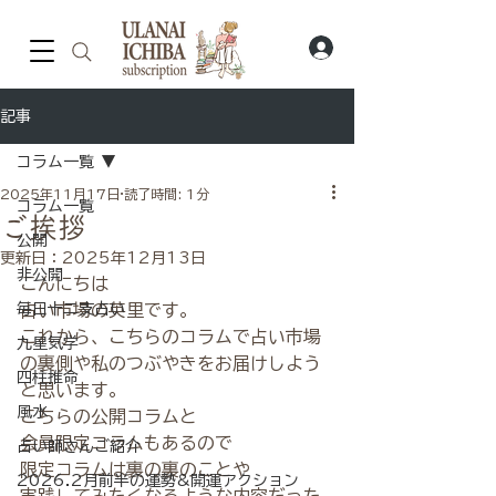
記事
コラム一覧
2025年11月17日
読了時間: 1分
コラム一覧
ご挨拶
公開
更新日：
2025年12月13日
非公開
こんにちは
毎日十二支占い
占い市場の英里です。
これから、こちらのコラムで占い市場
九星気学
の裏側や私のつぶやきをお届けしよう
四柱推命
と思います。
風水
こちらの公開コラムと
会員限定コラムもあるので
占い師さんご紹介
限定コラムは裏の裏のことや
2026.2月前半の運勢&開運アクション