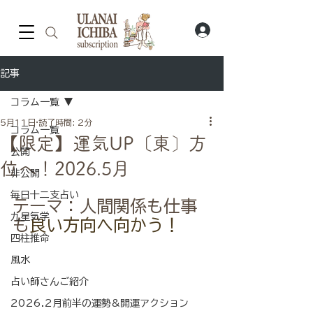
記事
コラム一覧
5月11日
読了時間: 2分
コラム一覧
【限定】運気UP〔東〕方
公開
位へ！2026.5月
非公開
毎日十二支占い
テーマ：人間関係も仕事
九星気学
も
良い方向へ向かう！
四柱推命
風水
占い師さんご紹介
2026.2月前半の運勢&開運アクション