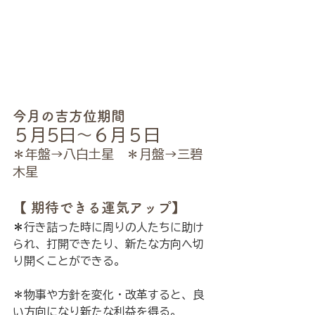
今月の吉方位期間
５月5日〜６月５日
＊年盤→八白土星　＊月盤→三碧
木星
【 期待できる運気アップ】
＊
行き詰った時に周りの人たちに助け
られ、打開できたり、新たな方向へ切
り開くことができる。
＊
物事や方針を変化・改革すると、良
い方向になり新たな利益を得る。