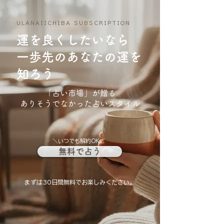
ULANAIICHIBA SUBSCRIPTION
運を良くしたいなら
​一歩先のあなたの運を
知ろう
​「占い市場」が贈る
ありそうでなかった占いスタイル
＼いつでも解約OK／
無料で占う
まずは30日間無料でお楽しみください。